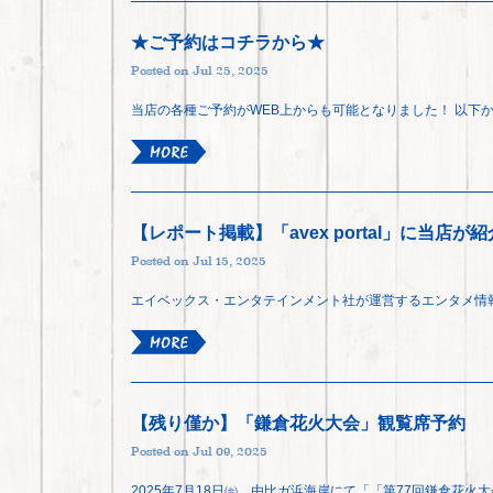
★ご予約はコチラから★
Posted on Jul 25, 2025
当店の各種ご予約がWEB上からも可能となりました！ 以下
【レポート掲載】「avex portal」に当店
Posted on Jul 15, 2025
エイベックス・エンタテインメント社が運営するエンタメ情
【残り僅か】「鎌倉花火大会」観覧席予約
Posted on Jul 09, 2025
2025年7月18日㈮、由比ガ浜海岸にて「「第77回鎌倉花火