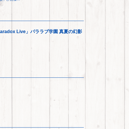
 Paradox Live」パララブ学園 真夏の幻影
…